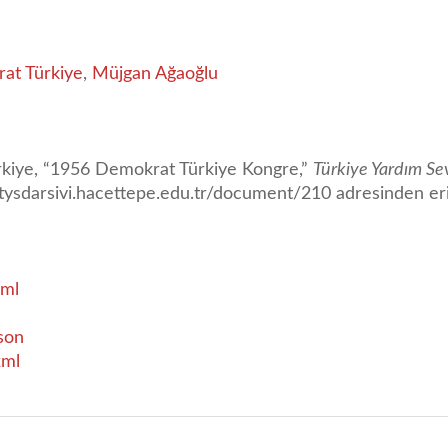
at Türkiye
,
Müjgan Ağaoğlu
kiye, “1956 Demokrat Türkiye Kongre,”
Türkiye Yardım Sev
/tysdarsivi.hacettepe.edu.tr/document/210
adresinden eri
ml
son
xml