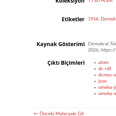
Koleksiyon
TYSD Arşivi
Etiketler
1956
,
Demokr
Kaynak Gösterimi
Demokrat Tür
2026,
https:/
Çıktı Biçimleri
atom
dc-rdf
dcmes-x
json
omeka-j
omeka-
← Önceki Materyale Git