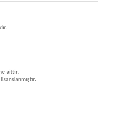
ır.
e aittir.
 lisanslanmıştır.