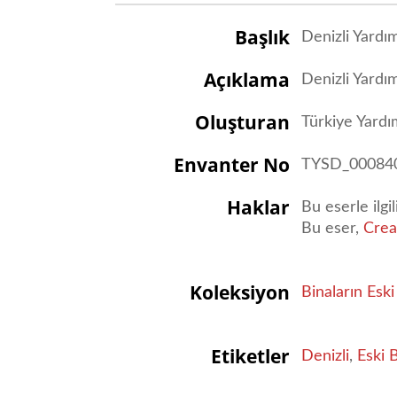
Başlık
Denizli Yardı
Açıklama
Denizli Yardı
Oluşturan
Türkiye Yard
Envanter No
TYSD_00084
Haklar
Bu eserle ilgi
Bu eser,
Crea
Koleksiyon
Binaların Eski
Etiketler
Denizli
,
Eski 