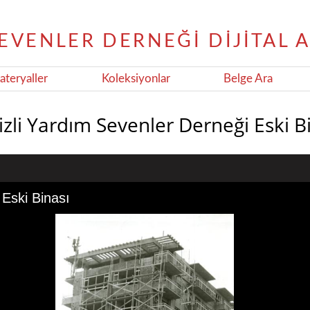
teryaller
Koleksiyonlar
Belge Ara
zli Yardım Sevenler Derneği Eski B