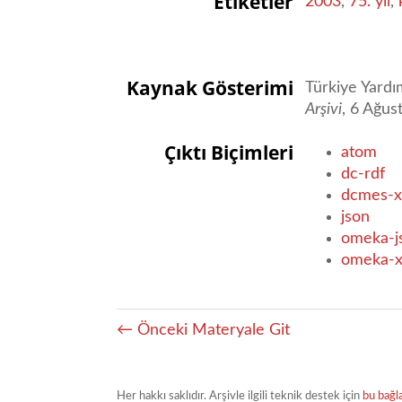
Etiketler
2003
,
75. yıl
,
Kaynak Gösterimi
Türkiye Yardı
Arşivi
, 6 Ağus
Çıktı Biçimleri
atom
dc-rdf
dcmes-x
json
omeka-j
omeka-
← Önceki Materyale Git
Her hakkı saklıdır. Arşivle ilgili teknik destek için
bu bağl