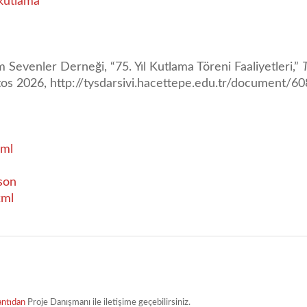
kutlama
m Sevenler Derneği, “75. Yıl Kutlama Töreni Faaliyetleri,”
tos 2026,
http://tysdarsivi.hacettepe.edu.tr/document/60
ml
son
xml
antıdan
Proje Danışmanı ile iletişime geçebilirsiniz.