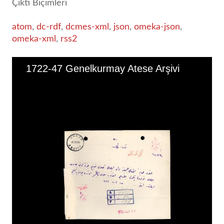
Çıktı Biçimleri
atom
,
dc-rdf
,
dcmes-xml
,
json
,
omeka-json
,
omeka-xml
,
rss2