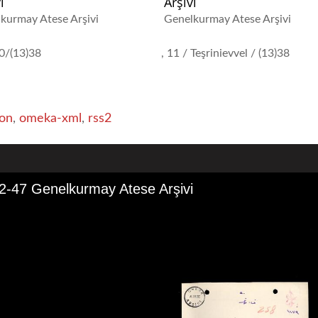
i
Arşivi
kurmay Atese Arşivi
Genelkurmay Atese Arşivi
0/(13)38
11 / Teşrinievvel / (13)38
on
,
omeka-xml
,
rss2