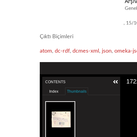
Arşiv
Genel
15/1
Çıktı Biçimleri
atom
,
dc-rdf
,
dcmes-xml
,
json
,
omeka-js