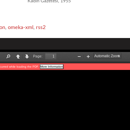
Kadın Gazetesi
1955
on
,
omeka-xml
,
rss2