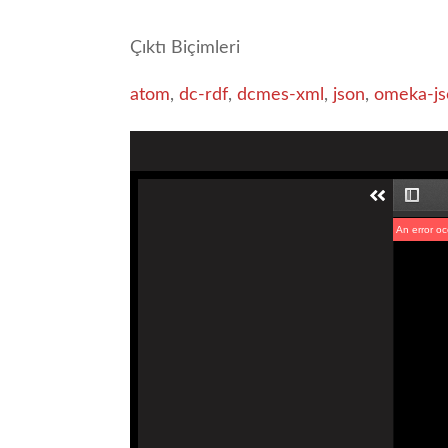
Çıktı Biçimleri
atom
,
dc-rdf
,
dcmes-xml
,
json
,
omeka-js