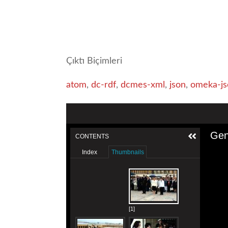
Çıktı Biçimleri
atom
,
dc-rdf
,
dcmes-xml
,
json
,
omeka-js