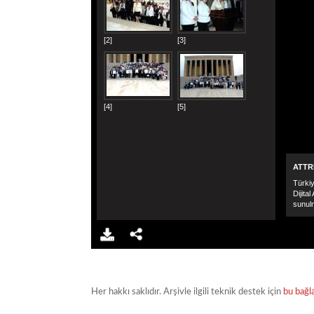
Her hakkı saklıdır. Arşivle ilgili teknik destek için
bu bağl