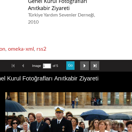
Genel Kurul Fotoğrafları
Anıtkabir Ziyareti
Türkiye Yardım Sevenler Derneği
2010
on
,
omeka-xml
,
rss2