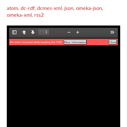
atom
,
dc-rdf
,
dcmes-xml
,
json
,
omeka-json
,
omeka-xml
,
rss2