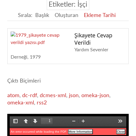
Etiketler: İşçi
Sırala:
Başlık
Oluşturan
Ekleme Tarihi
Şikayete Cevap
Verildi
Yardım Sevenler
Derneği
1979
Çıktı Biçimleri
atom
,
dc-rdf
,
dcmes-xml
,
json
,
omeka-json
,
omeka-xml
,
rss2