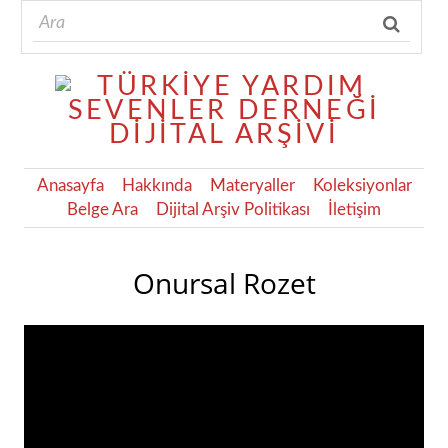
Anasayfa
Hakkında
Materyaller
Koleksiyonlar
Belge Ara
Dijital Arşiv Politikası
İletişim
Onursal Rozet