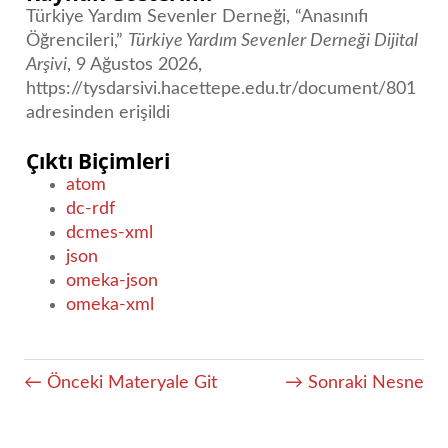
Türkiye Yardım Sevenler Derneği, “Anasınıfı
Öğrencileri,”
Türkiye Yardım Sevenler Derneği Dijital
Arşivi
, 9 Ağustos 2026,
https://tysdarsivi.hacettepe.edu.tr/document/801
adresinden erişildi
Çıktı Biçimleri
atom
dc-rdf
dcmes-xml
json
omeka-json
omeka-xml
← Önceki Materyale Git
→ Sonraki Nesne