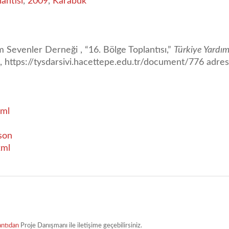
antısı
,
2009
,
Karabük
m Sevenler Derneği , “16. Bölge Toplantısı,”
Türkiye Yardım
6,
https://tysdarsivi.hacettepe.edu.tr/document/776
adresi
ml
son
xml
antıdan
Proje Danışmanı ile iletişime geçebilirsiniz.