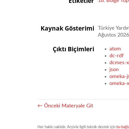
Etiketler
16. Bölge Topl
Kaynak Gösterimi
Türkiye Yardı
Ağustos 202
Çıktı Biçimleri
atom
dc-rdf
dcmes-x
json
omeka-j
omeka-
← Önceki Materyale Git
Her hakkı saklıdır. Arşivle ilgili teknik destek için
bu bağl