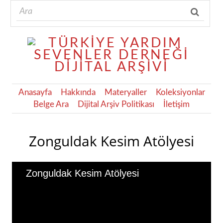
Anasayfa
Hakkında
Materyaller
Koleksiyonlar
Belge Ara
Dijital Arşiv Politikası
İletişim
Zonguldak Kesim Atölyesi