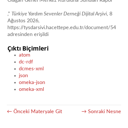
Olağan Genel Merkez Kuruluna Sunulan Rapor
,”
Türkiye Yardım Sevenler Derneği Dijital Arşivi
, 8
Ağustos 2026,
https://tysdarsivi.hacettepe.edu.tr/document/54
adresinden erişildi
Çıktı Biçimleri
atom
dc-rdf
dcmes-xml
json
omeka-json
omeka-xml
← Önceki Materyale Git
→ Sonraki Nesne