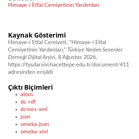
Himaye-i Etfal Cemiyetinin Yardımları
Kaynak Gösterimi
Himaye-i Etfal Cemiyeti, “Himaye-i Etfal
Cemiyetinin Yardımları,”
Türkiye Yardım Sevenler
Derneği Dijital Arşivi
, 8 Ağustos 2026,
https://tysdarsivi.hacettepe.edu.tr/document/411
adresinden erişildi
Çıktı Biçimleri
atom
dc-rdf
dcmes-xml
json
omeka-json
omeka-xml