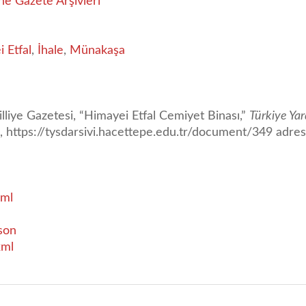
ne Gazete Arşivleri
 Etfal
,
İhale
,
Münakaşa
lliye Gazetesi, “Himayei Etfal Cemiyet Binası,”
Türkiye Yar
6,
https://tysdarsivi.hacettepe.edu.tr/document/349
adresi
ml
son
xml