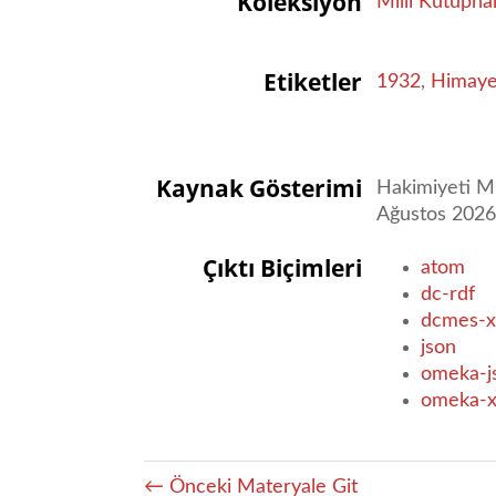
Koleksiyon
Milli Kütüpha
Etiketler
1932
,
Himayei
Kaynak Gösterimi
Hakimiyeti Mi
Ağustos 202
Çıktı Biçimleri
atom
dc-rdf
dcmes-x
json
omeka-j
omeka-
← Önceki Materyale Git