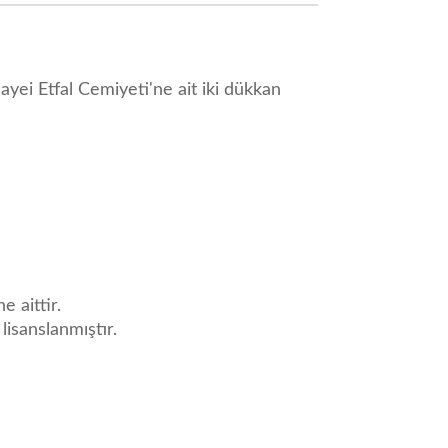
yei Etfal Cemiyeti'ne ait iki dükkan
e aittir.
 lisanslanmıştır.