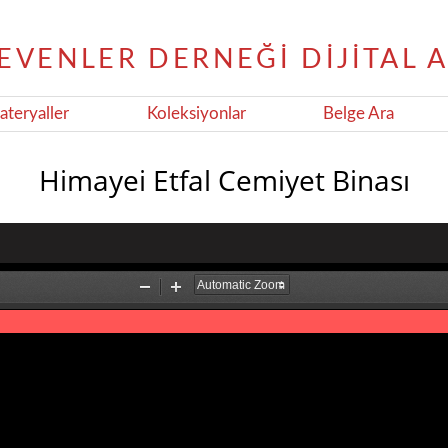
teryaller
Koleksiyonlar
Belge Ara
Himayei Etfal Cemiyet Binası