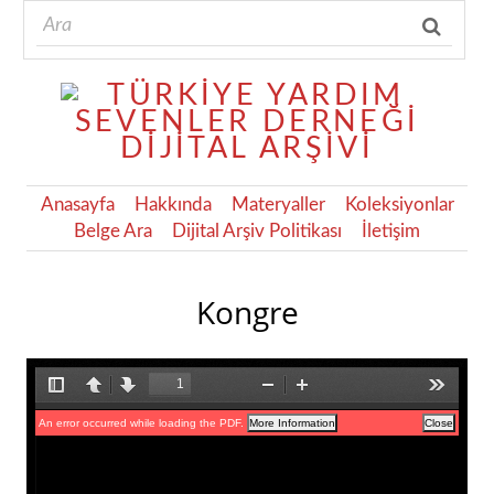
Anasayfa
Hakkında
Materyaller
Koleksiyonlar
Belge Ara
Dijital Arşiv Politikası
İletişim
Kongre