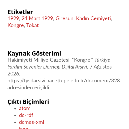
Etiketler
1929
,
24 Mart 1929
,
Giresun
,
Kadın Cemiyeti
,
Kongre
,
Tokat
Kaynak Gösterimi
Hakimiyeti Milliye Gazetesi, “Kongre,”
Türkiye
Yardım Sevenler Derneği Dijital Arşivi
, 7 Ağustos
2026,
https://tysdarsivi.hacettepe.edu.tr/document/328
adresinden erişildi
Çıktı Biçimleri
atom
dc-rdf
dcmes-xml