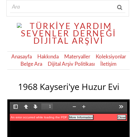
Anasayfa
Hakkında
Materyaller
Koleksiyonlar
Belge Ara
Dijital Arşiv Politikası
İletişim
1968 Kayseri'ye Huzur Evi