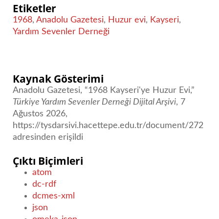
Etiketler
1968
,
Anadolu Gazetesi
,
Huzur evi
,
Kayseri
,
Yardım Sevenler Derneği
Kaynak Gösterimi
Anadolu Gazetesi, “1968 Kayseri'ye Huzur Evi,”
Türkiye Yardım Sevenler Derneği Dijital Arşivi
, 7
Ağustos 2026,
https://tysdarsivi.hacettepe.edu.tr/document/272
adresinden erişildi
Çıktı Biçimleri
atom
dc-rdf
dcmes-xml
json