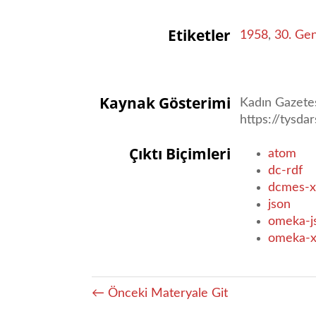
Etiketler
1958
,
30. Ge
Kaynak Gösterimi
Kadın Gazetes
https://tysda
Çıktı Biçimleri
atom
dc-rdf
dcmes-x
json
omeka-j
omeka-
← Önceki Materyale Git