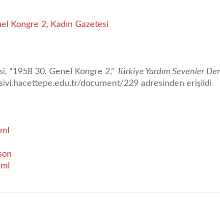
nel Kongre 2
,
Kadın Gazetesi
i, “1958 30. Genel Kongre 2,”
Türkiye Yardım Sevenler Dern
rsivi.hacettepe.edu.tr/document/229
adresinden erişildi
ml
son
xml