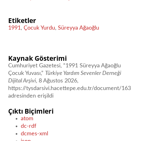
Etiketler
1991
,
Çocuk Yurdu
,
Süreyya Ağaoğlu
Kaynak Gösterimi
Cumhuriyet Gazetesi, “1991 Süreyya Ağaoğlu
Çocuk Yuvası,”
Türkiye Yardım Sevenler Derneği
Dijital Arşivi
, 8 Ağustos 2026,
https://tysdarsivi.hacettepe.edu.tr/document/163
adresinden erişildi
Çıktı Biçimleri
atom
dc-rdf
dcmes-xml