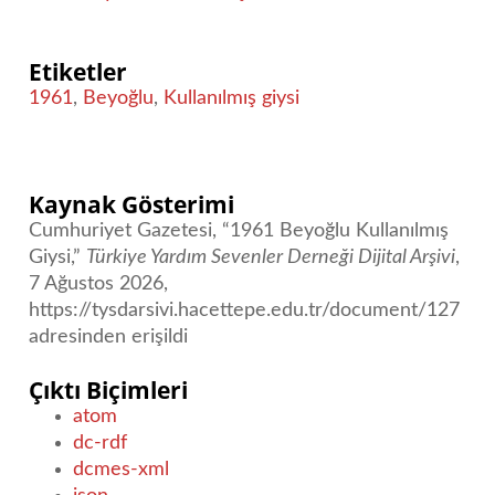
Etiketler
1961
,
Beyoğlu
,
Kullanılmış giysi
Kaynak Gösterimi
Cumhuriyet Gazetesi, “1961 Beyoğlu Kullanılmış
Giysi,”
Türkiye Yardım Sevenler Derneği Dijital Arşivi
,
7 Ağustos 2026,
https://tysdarsivi.hacettepe.edu.tr/document/127
adresinden erişildi
Çıktı Biçimleri
atom
dc-rdf
dcmes-xml