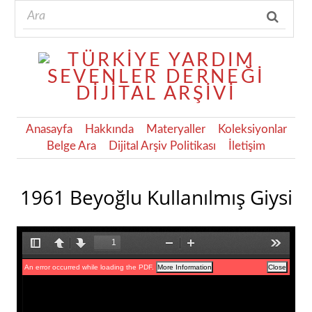
Anasayfa
Hakkında
Materyaller
Koleksiyonlar
Belge Ara
Dijital Arşiv Politikası
İletişim
1961 Beyoğlu Kullanılmış Giysi