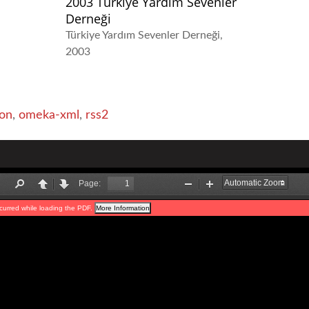
2003 Türkiye Yardım Sevenler
Derneği
Türkiye Yardım Sevenler Derneği
2003
on
,
omeka-xml
,
rss2