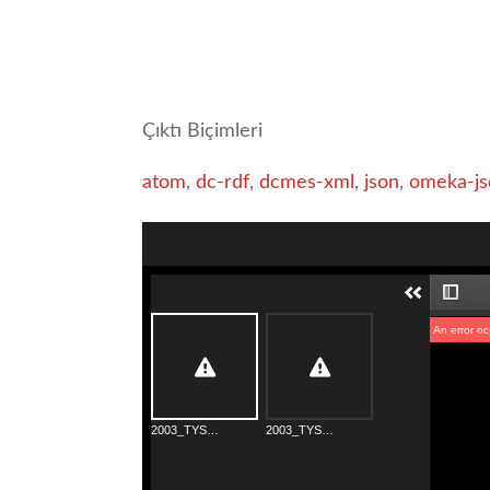
Çıktı Biçimleri
atom
,
dc-rdf
,
dcmes-xml
,
json
,
omeka-js