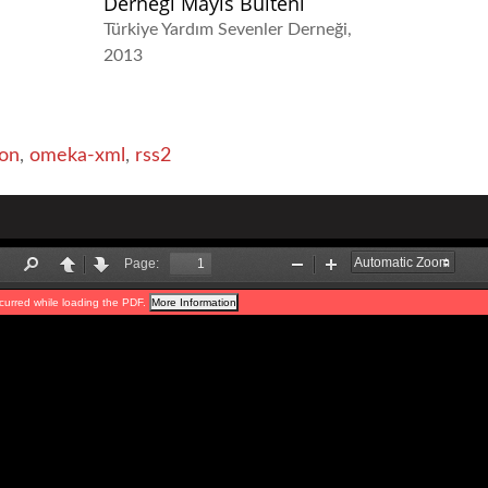
Derneği Mayıs Bülteni
Türkiye Yardım Sevenler Derneği
2013
on
,
omeka-xml
,
rss2