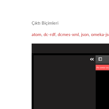
Çıktı Biçimleri
atom
,
dc-rdf
,
dcmes-xml
,
json
,
omeka-js