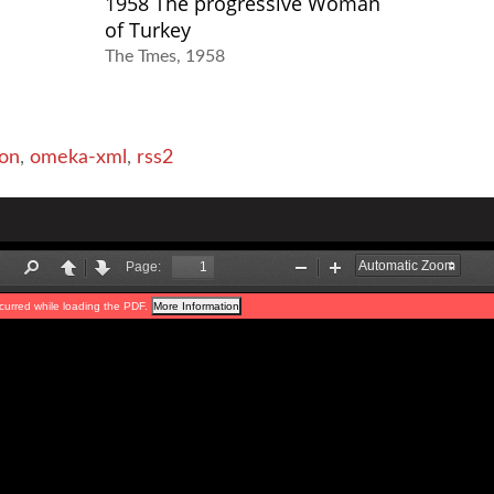
1958 The progressive Woman
of Turkey
The Tmes
1958
on
,
omeka-xml
,
rss2