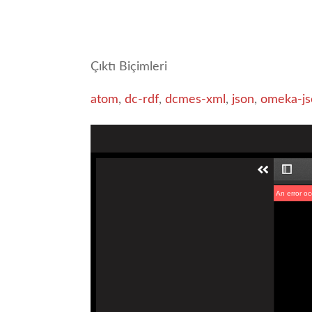
Çıktı Biçimleri
atom
,
dc-rdf
,
dcmes-xml
,
json
,
omeka-js