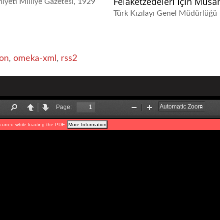
Felaketzedeleri İçin Müs
iyeti Milliye Gazetesi
1929
Türk Kızılayı Genel Müdürlüğü
on
,
omeka-xml
,
rss2