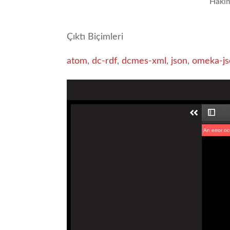
Hakim
Çıktı Biçimleri
atom
,
dc-rdf
,
dcmes-xml
,
json
,
omeka-js