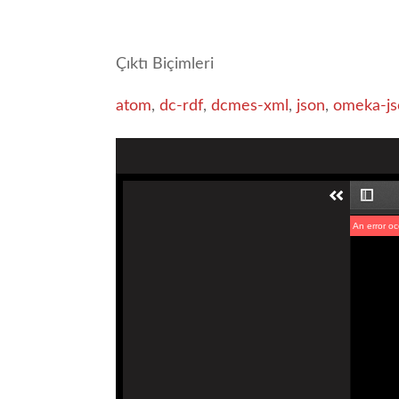
Çıktı Biçimleri
atom
,
dc-rdf
,
dcmes-xml
,
json
,
omeka-js