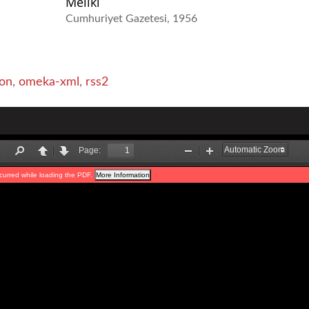
Meliki
Cumhuriyet Gazetesi
1956
on
,
omeka-xml
,
rss2