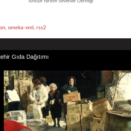
Türkiye Yardım Sevenler Derneği
on
,
omeka-xml
,
rss2