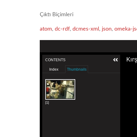
Çıktı Biçimleri
atom
,
dc-rdf
,
dcmes-xml
,
json
,
omeka-js