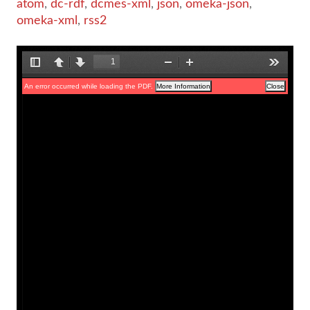
atom
,
dc-rdf
,
dcmes-xml
,
json
,
omeka-json
,
omeka-xml
,
rss2