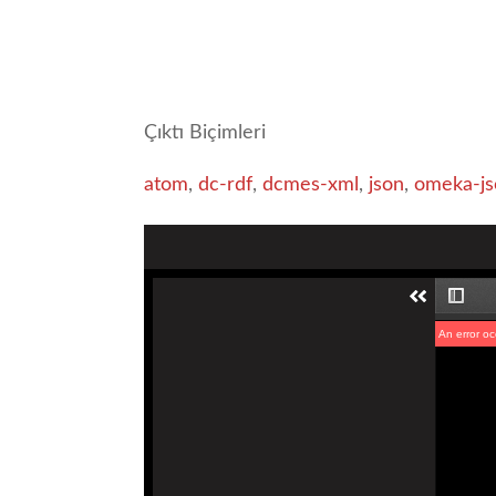
Çıktı Biçimleri
atom
,
dc-rdf
,
dcmes-xml
,
json
,
omeka-js