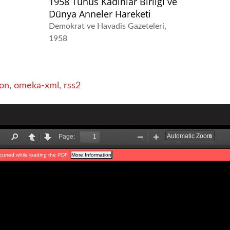
1958 Tunus Kadınlar Birliği ve
Dünya Anneler Hareketi
Demokrat ve Havadis Gazeteleri
1958
on
,
omeka-xml
,
rss2