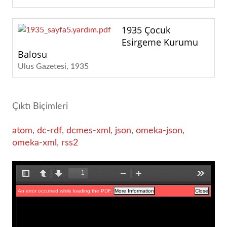
1935 Çocuk
Esirgeme Kurumu
Balosu
Ulus Gazetesi
1935
Çıktı Biçimleri
atom
,
dc-rdf
,
dcmes-xml
,
json
,
omeka-json
,
omeka-xml
,
rss2