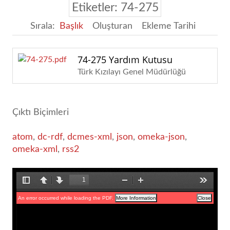
Etiketler: 74-275
Sırala:
Başlık
Oluşturan
Ekleme Tarihi
74-275 Yardım Kutusu
Türk Kızılayı Genel Müdürlüğü
Çıktı Biçimleri
atom
,
dc-rdf
,
dcmes-xml
,
json
,
omeka-json
,
omeka-xml
,
rss2