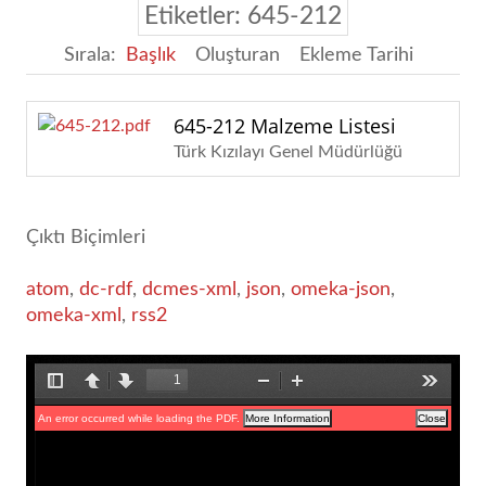
Etiketler: 645-212
Sırala:
Başlık
Oluşturan
Ekleme Tarihi
645-212 Malzeme Listesi
Türk Kızılayı Genel Müdürlüğü
Çıktı Biçimleri
atom
,
dc-rdf
,
dcmes-xml
,
json
,
omeka-json
,
omeka-xml
,
rss2