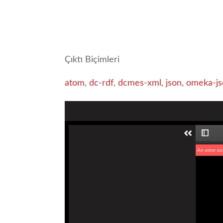
Çıktı Biçimleri
atom
,
dc-rdf
,
dcmes-xml
,
json
,
omeka-js