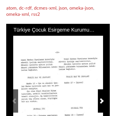
atom
,
dc-rdf
,
dcmes-xml
,
json
,
omeka-json
,
omeka-xml
,
rss2