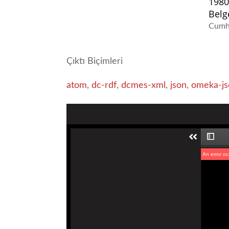
1980
Belg
Cumhu
Çıktı Biçimleri
atom
,
dc-rdf
,
dcmes-xml
,
json
,
omeka-js