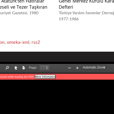
 Atatürk'ten Hatıralar
Genel Merkez Kurulu Kara
eseli ve Tezer Taşkıran
Defteri
riyet Gazetesi
1980
Türkiye Yardım Sevenler Derneğ
1977-1986
on
,
omeka-xml
,
rss2