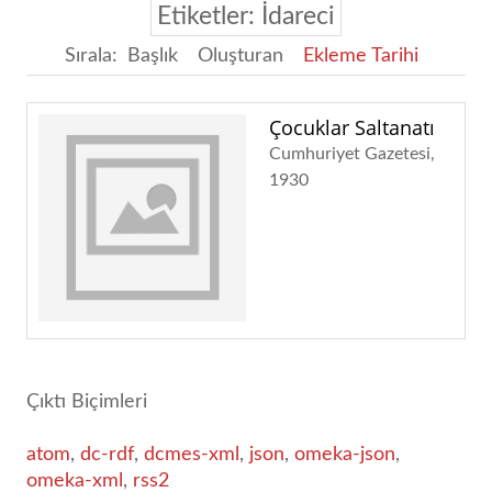
Etiketler: İdareci
Sırala:
Başlık
Oluşturan
Ekleme Tarihi
Çocuklar Saltanatı
Cumhuriyet Gazetesi
1930
Çıktı Biçimleri
atom
,
dc-rdf
,
dcmes-xml
,
json
,
omeka-json
,
omeka-xml
,
rss2